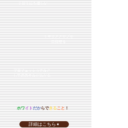
子育てにも優しい
​キャリアアップを
目指せる
​プロフェッショナルと
してのスキルが広がる
ホワ
イト
だか
らで
きる
こと
！
詳細はこちら➧