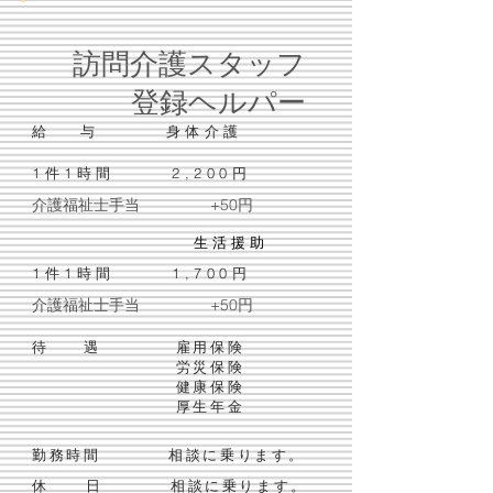
訪問介護スタッフ
登録ヘルパー
給 与
身体介護
1件1時間 2,200円
介護福祉士手当 +50円
​
生 活 援 助
1件1時間 1,700円
介護福祉士手当 +50円
待
遇 雇用保険
労災保険
健
康保険
厚生年金
勤
務時間 相談に乗ります。
休 日 相談に乗ります。