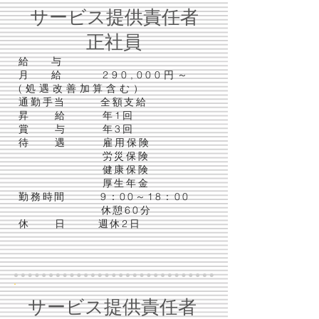
サービス提供責任者
正社員
給 与
月 給
290,000円～
(処遇改善加算含む）
通勤手当 全額支給
昇 給 年1回
賞 与 年3回
待 遇
雇用保険
労災保険
健康保険
厚生年金​
勤務時間 9：00～18：00
休憩60分
休 日 週休2日
サービス提供責任者