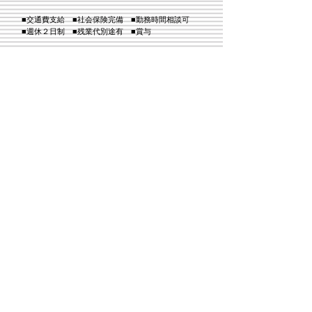
■交通費支給 ■社会保険完備 ■勤務時間相談可
■
週休２日制 ■
残業代別途有 ■賞与
勤務時間 相談に乗ります
​休
日 相談に乗りま
す
​採用の応募はこちら
応募する
​ケア・ホワイト​