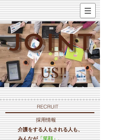
JOINT
US‼
​RECRUIT
​採用情報
介護をする人もされる人も、
みんなが
「笑顔」
、