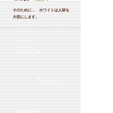
そのために… ホワイトは人材を
大切にします。
​昇給・賞与​・
退職金制度の充実
​仕事とプライベート
の充実が図れる
​提携保育園があり