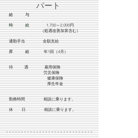
パート
給 与
時 給
1,700～
2,000円
（処遇改善加算含む）
通勤手当 全額支給
昇 給
年1回（4月）
待 遇
雇用保険
労災保険
健康保険
厚生年金
勤務時間 相談に乗ります。
休 日 相談に乗ります。
​